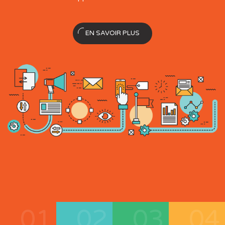
EN SAVOIR PLUS
01
02
03
04