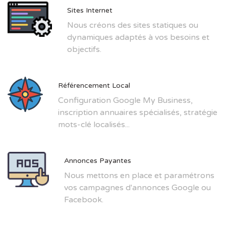
Sites Internet
Nous créons des sites statiques ou
dynamiques adaptés à vos besoins et
objectifs.
Référencement Local
Configuration Google My Business,
inscription annuaires spécialisés, stratégie
mots-clé localisés...
Annonces Payantes
Nous mettons en place et paramétrons
vos campagnes d'annonces Google ou
Facebook.