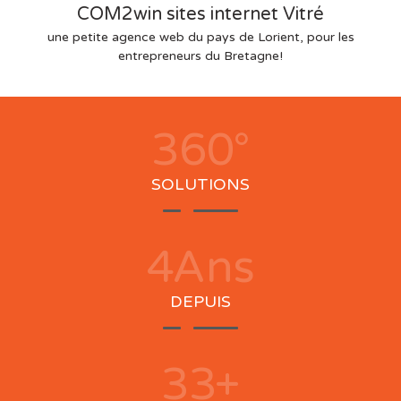
COM2win sites internet Vitré
une petite agence web du pays de Lorient, pour les
entrepreneurs du Bretagne!
360
°
SOLUTIONS
4
Ans
DEPUIS
35
+